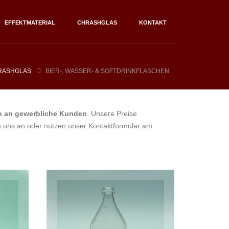
EFFEKTMATERIAL
CHRASHGLAS
KONTAKT
BIER-, WASSER- & SOFTDRINKFLASCHEN
RASHGLAS
ch an gewerbliche Kunden
. Unsere Preise
Sie uns an oder nutzen unser Kontaktformular am