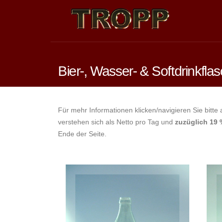
Bier-, Wasser- & Softdrinkfla
Für mehr Informationen klicken/navigieren Sie bitte
verstehen sich als Netto pro Tag und
zuzüglich 19 
Ende der Seite.