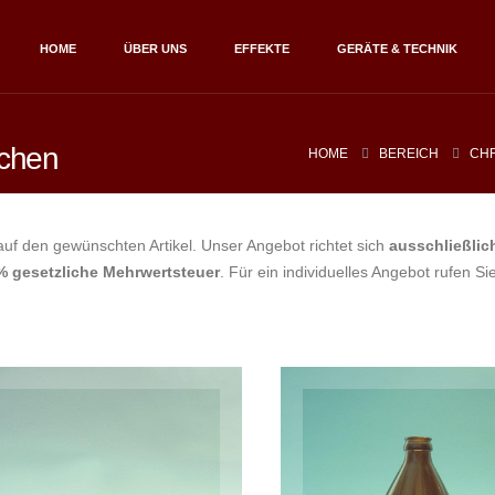
HOME
ÜBER UNS
EFFEKTE
GERÄTE & TECHNIK
schen
HOME
BEREICH
CH
 auf den gewünschten Artikel. Unser Angebot richtet sich
ausschließli
% gesetzliche Mehrwertsteuer
. Für ein individuelles Angebot rufen 