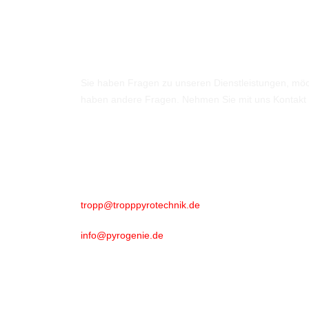
Kontakt
Sie haben Fragen zu unseren Dienstleistungen, möc
haben andere Fragen. Nehmen Sie mit uns Kontakt 
Rufen Sie uns an
Mobil: +49171 7744867
Schreiben Sie uns
tropp@tropppyrotechnik.de
info@pyrogenie.de