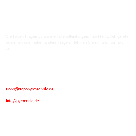
Kontakt
Sie haben Fragen zu unseren Dienstleistungen, möchten Effektgeräte
ausleihen oder haben andere Fragen. Nehmen Sie mit uns Kontakt
auf.
Rufen Sie uns an
Mobil: +49171 7744867
Schreiben Sie uns
tropp@tropppyrotechnik.de
info@pyrogenie.de
Nachricht